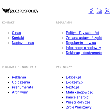
KONTAKT
REGULAMIN
O nas
Polityka Prywatności
Kontakt
Zmiana ustawień zgód
Napisz do nas
Regulamin serwisu
Informacje o nadawcy
Deklaracja dostępności
REKLAMA I PRENUMERATA
PARTNERZY
Reklama
E-kiosk.pl
Ogłoszenia
E-gazety.pl
Prenumerata
Nexto.pl
Archiwum
Mała księgowość
Kancelarierp.pl
Wieści Rolnicze
Życie Warszawy