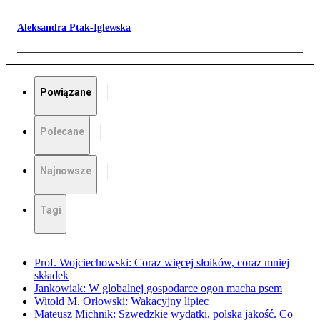
Aleksandra Ptak-Iglewska
Powiązane
Polecane
Najnowsze
Tagi
Prof. Wojciechowski: Coraz więcej słoików, coraz mniej
składek
Jankowiak: W globalnej gospodarce ogon macha psem
Witold M. Orłowski: Wakacyjny lipiec
Mateusz Michnik: Szwedzkie wydatki, polska jakość. Co