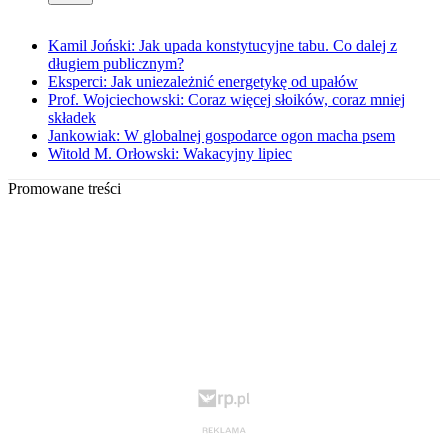
Kamil Joński: Jak upada konstytucyjne tabu. Co dalej z
długiem publicznym?
Eksperci: Jak uniezależnić energetykę od upałów
Prof. Wojciechowski: Coraz więcej słoików, coraz mniej
składek
Jankowiak: W globalnej gospodarce ogon macha psem
Witold M. Orłowski: Wakacyjny lipiec
Promowane treści