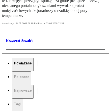
test. Przejęcie przez jego spółkę – za grube pieniądze – szerzej
nieznanego portalu z ogłoszeniami wywołało protest
mniejszościowych akcjonariuszy o rzadkiej do tej pory
temperaturze.
Aktualizacja:
24.05.2008 01:18
Publikacja:
23.05.2008 22:58
Krzysztof Szwałek
Powiązane
Polecane
Najnowsze
Tagi