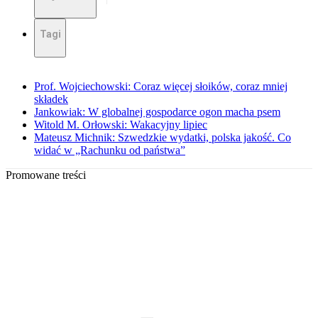
Tagi
Prof. Wojciechowski: Coraz więcej słoików, coraz mniej
składek
Jankowiak: W globalnej gospodarce ogon macha psem
Witold M. Orłowski: Wakacyjny lipiec
Mateusz Michnik: Szwedzkie wydatki, polska jakość. Co
widać w „Rachunku od państwa”
Promowane treści