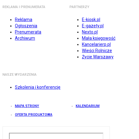
REKLAMA I PRENUMERATA
PARTNERZY
Reklama
E-kiosk.pl
Ogłoszenia
E-gazety.pl
Prenumerata
Nexto.pl
Archiwum
Mała księgowość
Kancelarierp.pl
Wieści Rolnicze
Życie Warszawy
NASZE WYDARZENIA
Szkolenia i konferencje
MAPA STRONY
KALENDARIUM
OFERTA PRODUKTOWA