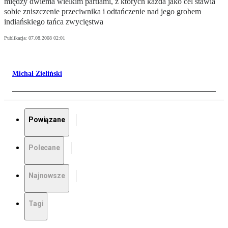
między dwiema wielkim partiami, z których każda jako cel stawia
sobie zniszczenie przeciwnika i odtańczenie nad jego grobem
indiańskiego tańca zwycięstwa
Publikacja:
07.08.2008 02:01
Michał Zieliński
Powiązane
Polecane
Najnowsze
Tagi