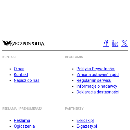
KONTAKT
REGULAMIN
O nas
Polityka Prywatności
Kontakt
Zmiana ustawień zgód
Napisz do nas
Regulamin serwisu
Informacje o nadawcy
Deklaracja dostępności
REKLAMA I PRENUMERATA
PARTNERZY
Reklama
E-kiosk.pl
Ogłoszenia
E-gazety.pl