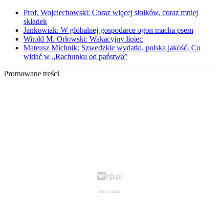
Prof. Wojciechowski: Coraz więcej słoików, coraz mniej
składek
Jankowiak: W globalnej gospodarce ogon macha psem
Witold M. Orłowski: Wakacyjny lipiec
Mateusz Michnik: Szwedzkie wydatki, polska jakość. Co
widać w „Rachunku od państwa”
Promowane treści