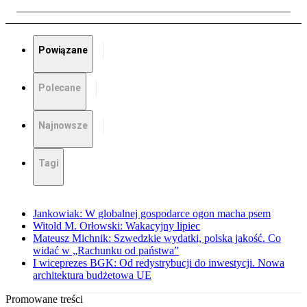
Powiązane
Polecane
Najnowsze
Tagi
Jankowiak: W globalnej gospodarce ogon macha psem
Witold M. Orłowski: Wakacyjny lipiec
Mateusz Michnik: Szwedzkie wydatki, polska jakość. Co
widać w „Rachunku od państwa”
I wiceprezes BGK: Od redystrybucji do inwestycji. Nowa
architektura budżetowa UE
Promowane treści