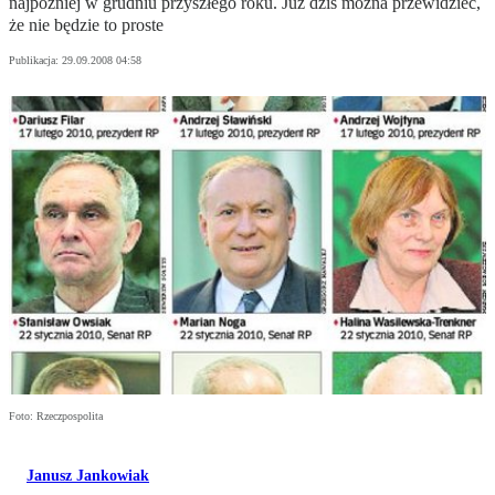
najpóźniej w grudniu przyszłego roku. Już dziś można przewidzieć,
że nie będzie to proste
Publikacja:
29.09.2008 04:58
Foto: Rzeczpospolita
Janusz Jankowiak