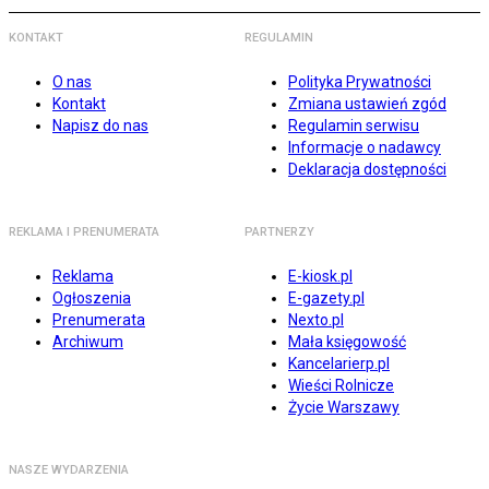
KONTAKT
REGULAMIN
O nas
Polityka Prywatności
Kontakt
Zmiana ustawień zgód
Napisz do nas
Regulamin serwisu
Informacje o nadawcy
Deklaracja dostępności
REKLAMA I PRENUMERATA
PARTNERZY
Reklama
E-kiosk.pl
Ogłoszenia
E-gazety.pl
Prenumerata
Nexto.pl
Archiwum
Mała księgowość
Kancelarierp.pl
Wieści Rolnicze
Życie Warszawy
NASZE WYDARZENIA