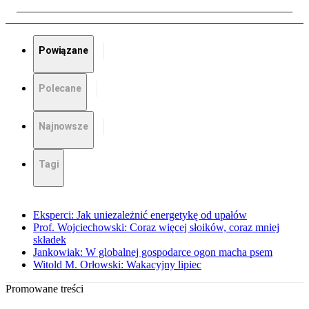
Powiązane
Polecane
Najnowsze
Tagi
Eksperci: Jak uniezależnić energetykę od upałów
Prof. Wojciechowski: Coraz więcej słoików, coraz mniej
składek
Jankowiak: W globalnej gospodarce ogon macha psem
Witold M. Orłowski: Wakacyjny lipiec
Promowane treści