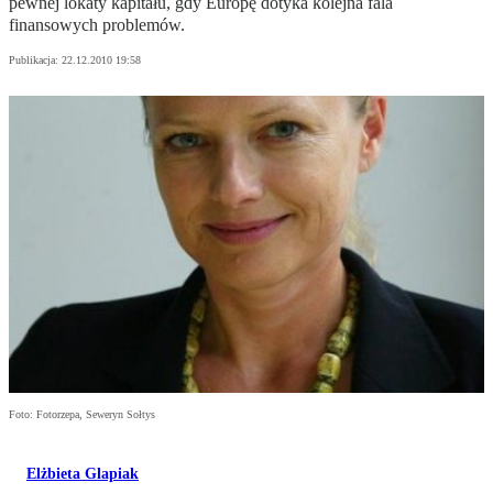
pewnej lokaty kapitału, gdy Europę dotyka kolejna fala
finansowych problemów.
Publikacja:
22.12.2010 19:58
Foto: Fotorzepa, Seweryn Sołtys
Elżbieta Glapiak