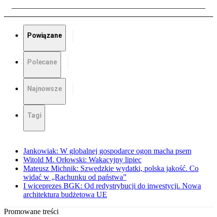
Powiązane
Polecane
Najnowsze
Tagi
Jankowiak: W globalnej gospodarce ogon macha psem
Witold M. Orłowski: Wakacyjny lipiec
Mateusz Michnik: Szwedzkie wydatki, polska jakość. Co
widać w „Rachunku od państwa”
I wiceprezes BGK: Od redystrybucji do inwestycji. Nowa
architektura budżetowa UE
Promowane treści