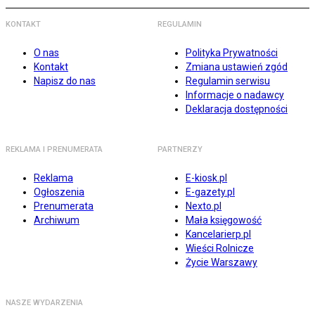
KONTAKT
REGULAMIN
O nas
Polityka Prywatności
Kontakt
Zmiana ustawień zgód
Napisz do nas
Regulamin serwisu
Informacje o nadawcy
Deklaracja dostępności
REKLAMA I PRENUMERATA
PARTNERZY
Reklama
E-kiosk.pl
Ogłoszenia
E-gazety.pl
Prenumerata
Nexto.pl
Archiwum
Mała księgowość
Kancelarierp.pl
Wieści Rolnicze
Życie Warszawy
NASZE WYDARZENIA