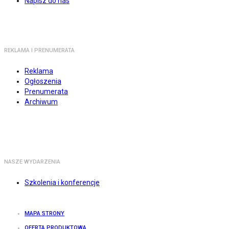
Napisz do nas
REKLAMA I PRENUMERATA
Reklama
Ogłoszenia
Prenumerata
Archiwum
NASZE WYDARZENIA
Szkolenia i konferencje
MAPA STRONY
OFERTA PRODUKTOWA