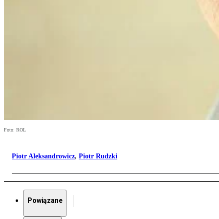
Foto: ROL
Piotr Aleksandrowicz
,
Piotr Rudzki
Powiązane