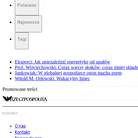
Polecane
Najnowsze
Tagi
Eksperci: Jak uniezależnić energetykę od upałów
Prof. Wojciechowski: Coraz więcej słoików, coraz mniej skład
Jankowiak: W globalnej gospodarce ogon macha psem
Witold M. Orłowski: Wakacyjny lipiec
Promowane treści
KONTAKT
O nas
Kontakt