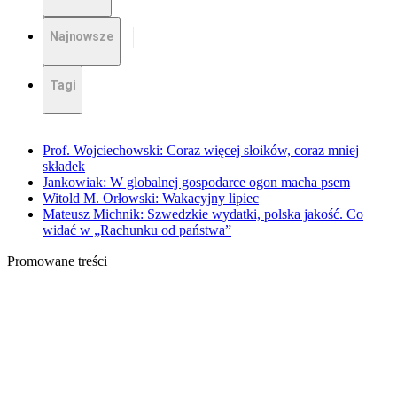
Najnowsze
Tagi
Prof. Wojciechowski: Coraz więcej słoików, coraz mniej
składek
Jankowiak: W globalnej gospodarce ogon macha psem
Witold M. Orłowski: Wakacyjny lipiec
Mateusz Michnik: Szwedzkie wydatki, polska jakość. Co
widać w „Rachunku od państwa”
Promowane treści