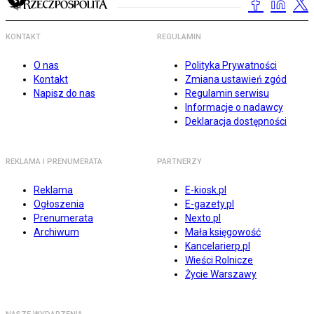
KONTAKT
REGULAMIN
O nas
Polityka Prywatności
Kontakt
Zmiana ustawień zgód
Napisz do nas
Regulamin serwisu
Informacje o nadawcy
Deklaracja dostępności
REKLAMA I PRENUMERATA
PARTNERZY
Reklama
E-kiosk.pl
Ogłoszenia
E-gazety.pl
Prenumerata
Nexto.pl
Archiwum
Mała księgowość
Kancelarierp.pl
Wieści Rolnicze
Życie Warszawy