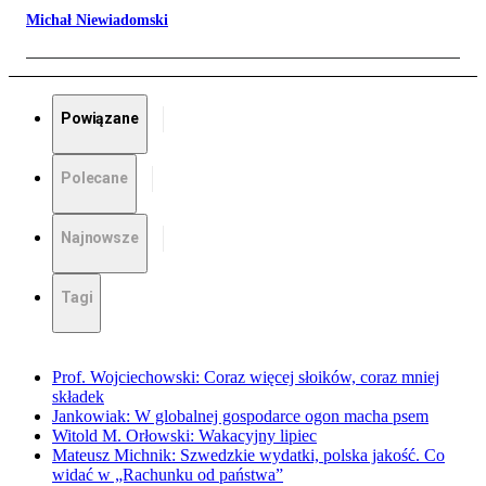
Michał Niewiadomski
Powiązane
Polecane
Najnowsze
Tagi
Prof. Wojciechowski: Coraz więcej słoików, coraz mniej
składek
Jankowiak: W globalnej gospodarce ogon macha psem
Witold M. Orłowski: Wakacyjny lipiec
Mateusz Michnik: Szwedzkie wydatki, polska jakość. Co
widać w „Rachunku od państwa”