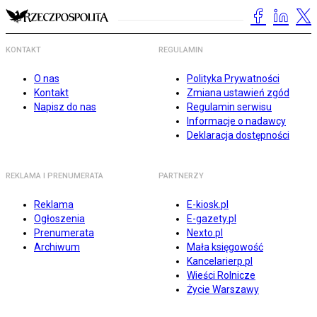
KONTAKT
REGULAMIN
O nas
Polityka Prywatności
Kontakt
Zmiana ustawień zgód
Napisz do nas
Regulamin serwisu
Informacje o nadawcy
Deklaracja dostępności
REKLAMA I PRENUMERATA
PARTNERZY
Reklama
E-kiosk.pl
Ogłoszenia
E-gazety.pl
Prenumerata
Nexto.pl
Archiwum
Mała księgowość
Kancelarierp.pl
Wieści Rolnicze
Życie Warszawy