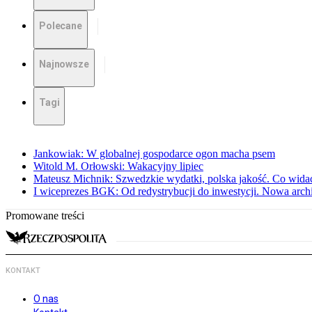
Polecane
Najnowsze
Tagi
Jankowiak: W globalnej gospodarce ogon macha psem
Witold M. Orłowski: Wakacyjny lipiec
Mateusz Michnik: Szwedzkie wydatki, polska jakość. Co wid
I wiceprezes BGK: Od redystrybucji do inwestycji. Nowa arc
Promowane treści
KONTAKT
O nas