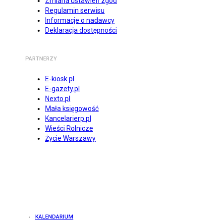
Zmiana ustawień zgód
Regulamin serwisu
Informacje o nadawcy
Deklaracja dostępności
PARTNERZY
E-kiosk.pl
E-gazety.pl
Nexto.pl
Mała księgowość
Kancelarierp.pl
Wieści Rolnicze
Życie Warszawy
KALENDARIUM