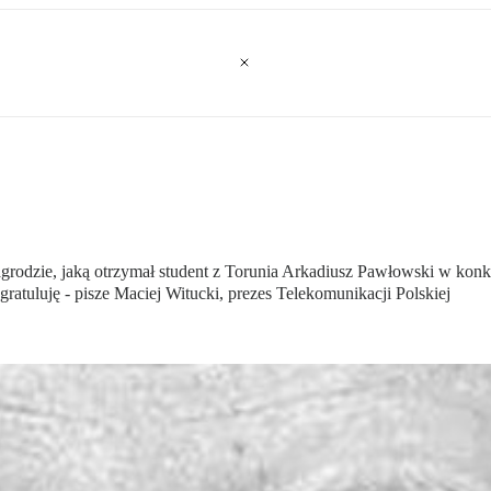
nagrodzie, jaką otrzymał student z Torunia Arkadiusz Pawłowski w ko
atuluję - pisze Maciej Witucki, prezes Telekomunikacji Polskiej