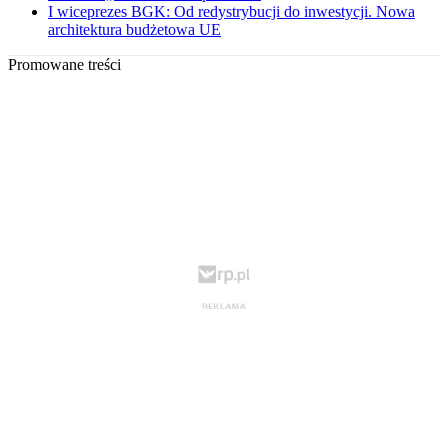
I wiceprezes BGK: Od redystrybucji do inwestycji. Nowa
architektura budżetowa UE
Promowane treści