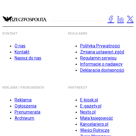
KONTAKT
REGULAMIN
O nas
Polityka Prywatności
Kontakt
Zmiana ustawień zgód
Napisz do nas
Regulamin serwisu
Informacje o nadawcy
Deklaracja dostępności
REKLAMA I PRENUMERATA
PARTNERZY
Reklama
E-kiosk.pl
Ogłoszenia
E-gazety.pl
Prenumerata
Nexto.pl
Archiwum
Mała księgowość
Kancelarierp.pl
Wieści Rolnicze