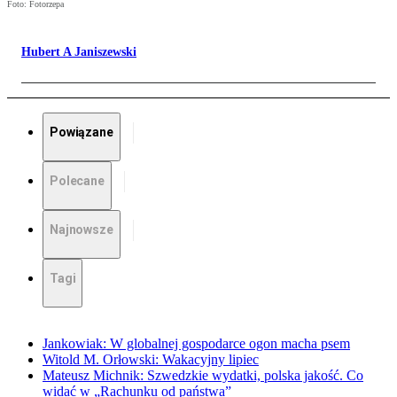
Foto: Fotorzepa
Hubert A Janiszewski
Powiązane
Polecane
Najnowsze
Tagi
Jankowiak: W globalnej gospodarce ogon macha psem
Witold M. Orłowski: Wakacyjny lipiec
Mateusz Michnik: Szwedzkie wydatki, polska jakość. Co
widać w „Rachunku od państwa”