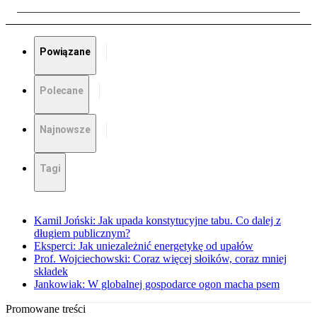
Powiązane
Polecane
Najnowsze
Tagi
Kamil Joński: Jak upada konstytucyjne tabu. Co dalej z
długiem publicznym?
Eksperci: Jak uniezależnić energetykę od upałów
Prof. Wojciechowski: Coraz więcej słoików, coraz mniej
składek
Jankowiak: W globalnej gospodarce ogon macha psem
Promowane treści