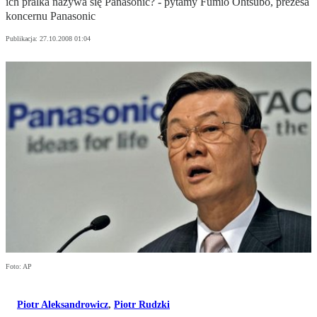
ich pralka nazywa się Panasonic? - pytamy Fumio Ohtsubo, prezesa
koncernu Panasonic
Publikacja:
27.10.2008 01:04
Foto: AP
Piotr Aleksandrowicz
,
Piotr Rudzki