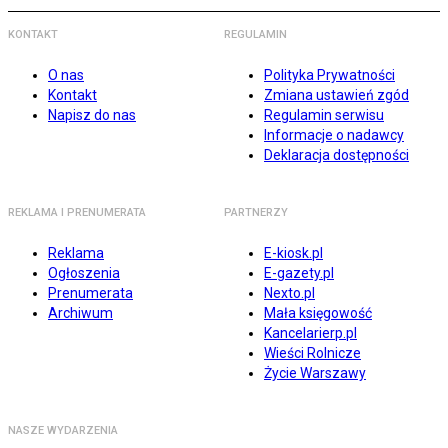
KONTAKT
REGULAMIN
O nas
Polityka Prywatności
Kontakt
Zmiana ustawień zgód
Napisz do nas
Regulamin serwisu
Informacje o nadawcy
Deklaracja dostępności
REKLAMA I PRENUMERATA
PARTNERZY
Reklama
E-kiosk.pl
Ogłoszenia
E-gazety.pl
Prenumerata
Nexto.pl
Archiwum
Mała księgowość
Kancelarierp.pl
Wieści Rolnicze
Życie Warszawy
NASZE WYDARZENIA