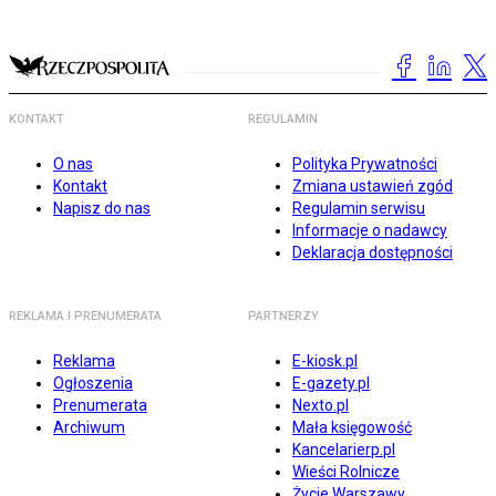
KONTAKT
REGULAMIN
O nas
Polityka Prywatności
Kontakt
Zmiana ustawień zgód
Napisz do nas
Regulamin serwisu
Informacje o nadawcy
Deklaracja dostępności
REKLAMA I PRENUMERATA
PARTNERZY
Reklama
E-kiosk.pl
Ogłoszenia
E-gazety.pl
Prenumerata
Nexto.pl
Archiwum
Mała księgowość
Kancelarierp.pl
Wieści Rolnicze
Życie Warszawy