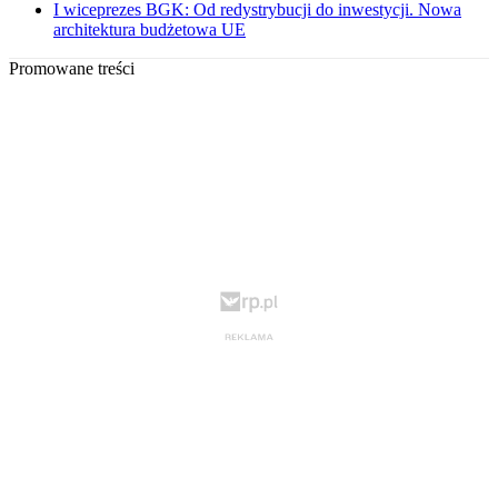
I wiceprezes BGK: Od redystrybucji do inwestycji. Nowa
architektura budżetowa UE
Promowane treści