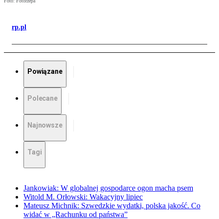
Foto: Fotorzepa
rp.pl
Powiązane
Polecane
Najnowsze
Tagi
Jankowiak: W globalnej gospodarce ogon macha psem
Witold M. Orłowski: Wakacyjny lipiec
Mateusz Michnik: Szwedzkie wydatki, polska jakość. Co
widać w „Rachunku od państwa”