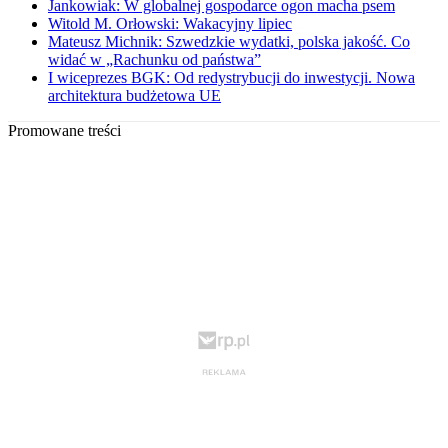
Jankowiak: W globalnej gospodarce ogon macha psem
Witold M. Orłowski: Wakacyjny lipiec
Mateusz Michnik: Szwedzkie wydatki, polska jakość. Co
widać w „Rachunku od państwa”
I wiceprezes BGK: Od redystrybucji do inwestycji. Nowa
architektura budżetowa UE
Promowane treści