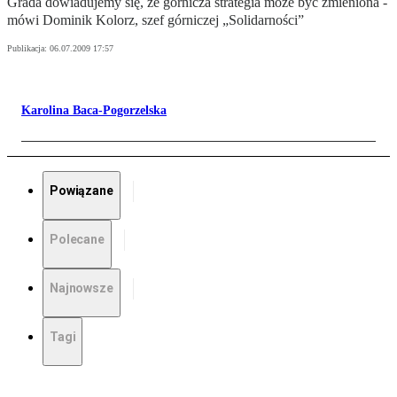
Grada dowiadujemy się, że górnicza strategia może być zmieniona -
mówi Dominik Kolorz, szef górniczej „Solidarności”
Publikacja:
06.07.2009 17:57
Karolina Baca-Pogorzelska
Powiązane
Polecane
Najnowsze
Tagi