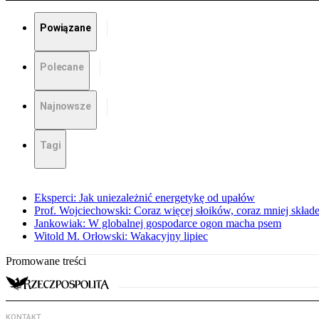
Powiązane
Polecane
Najnowsze
Tagi
Eksperci: Jak uniezależnić energetykę od upałów
Prof. Wojciechowski: Coraz więcej słoików, coraz mniej skład
Jankowiak: W globalnej gospodarce ogon macha psem
Witold M. Orłowski: Wakacyjny lipiec
Promowane treści
KONTAKT