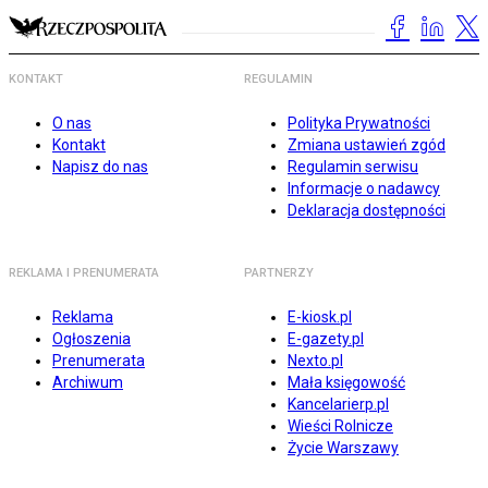
KONTAKT
REGULAMIN
O nas
Polityka Prywatności
Kontakt
Zmiana ustawień zgód
Napisz do nas
Regulamin serwisu
Informacje o nadawcy
Deklaracja dostępności
REKLAMA I PRENUMERATA
PARTNERZY
Reklama
E-kiosk.pl
Ogłoszenia
E-gazety.pl
Prenumerata
Nexto.pl
Archiwum
Mała księgowość
Kancelarierp.pl
Wieści Rolnicze
Życie Warszawy