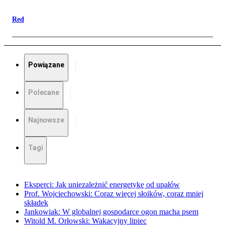
Red
Powiązane
Polecane
Najnowsze
Tagi
Eksperci: Jak uniezależnić energetykę od upałów
Prof. Wojciechowski: Coraz więcej słoików, coraz mniej
składek
Jankowiak: W globalnej gospodarce ogon macha psem
Witold M. Orłowski: Wakacyjny lipiec