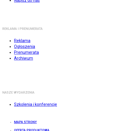
Napisz do nas
REKLAMA I PRENUMERATA
Reklama
Ogłoszenia
Prenumerata
Archiwum
NASZE WYDARZENIA
Szkolenia i konferencje
MAPA STRONY
OFERTA PRODUKTOWA