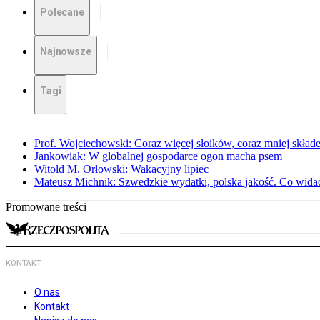
Polecane
Najnowsze
Tagi
Prof. Wojciechowski: Coraz więcej słoików, coraz mniej skład
Jankowiak: W globalnej gospodarce ogon macha psem
Witold M. Orłowski: Wakacyjny lipiec
Mateusz Michnik: Szwedzkie wydatki, polska jakość. Co wid
Promowane treści
KONTAKT
O nas
Kontakt