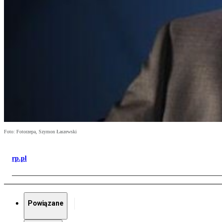
Foto: Fotorzepa, Szymon Łaszewski
rp.pl
Powiązane