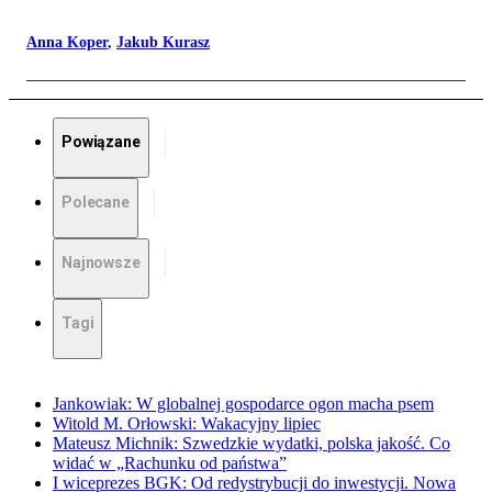
Anna Koper
,
Jakub Kurasz
Powiązane
Polecane
Najnowsze
Tagi
Jankowiak: W globalnej gospodarce ogon macha psem
Witold M. Orłowski: Wakacyjny lipiec
Mateusz Michnik: Szwedzkie wydatki, polska jakość. Co
widać w „Rachunku od państwa”
I wiceprezes BGK: Od redystrybucji do inwestycji. Nowa