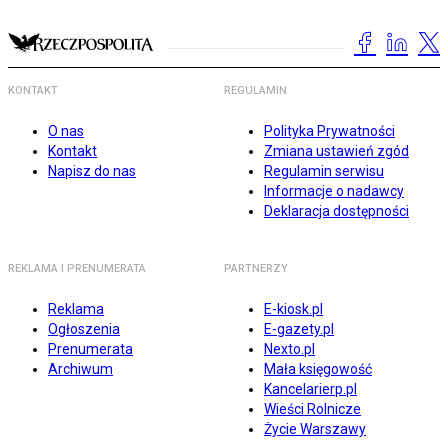
KONTAKT
REGULAMIN
O nas
Polityka Prywatności
Kontakt
Zmiana ustawień zgód
Napisz do nas
Regulamin serwisu
Informacje o nadawcy
Deklaracja dostępności
REKLAMA I PRENUMERATA
PARTNERZY
Reklama
E-kiosk.pl
Ogłoszenia
E-gazety.pl
Prenumerata
Nexto.pl
Archiwum
Mała księgowość
Kancelarierp.pl
Wieści Rolnicze
Życie Warszawy