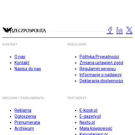
KONTAKT
REGULAMIN
O nas
Polityka Prywatności
Kontakt
Zmiana ustawień zgód
Napisz do nas
Regulamin serwisu
Informacje o nadawcy
Deklaracja dostępności
REKLAMA I PRENUMERATA
PARTNERZY
Reklama
E-kiosk.pl
Ogłoszenia
E-gazety.pl
Prenumerata
Nexto.pl
Archiwum
Mała księgowość
Kancelarierp.pl