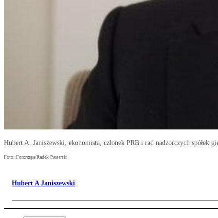
Hubert A. Janiszewski, ekonomista, członek PRB i rad nadzorczych spółek g
Foto: Fotorzepa/Radek Pasterski
Hubert A Janiszewski