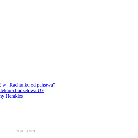
ać w „Rachunku od państwa”
hitektura budżetowa UE
ny Herakles
REGULAMIN