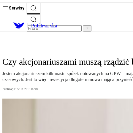
Serwisy
Publicystyka
Czy akcjonariuszami muszą rządzić 
Jestem akcjonariuszem kilkunastu spółek notowanych na GPW – mając n
czasowych. Jest to więc inwestycja długoterminowa mająca przynieść ko
Publikacja:
22.11.2013 05:00