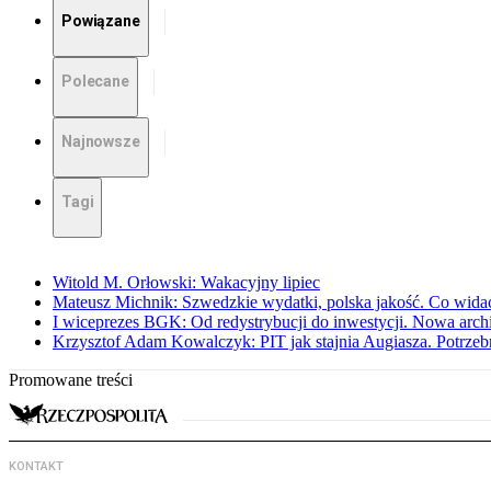
Powiązane
Polecane
Najnowsze
Tagi
Witold M. Orłowski: Wakacyjny lipiec
Mateusz Michnik: Szwedzkie wydatki, polska jakość. Co wid
I wiceprezes BGK: Od redystrybucji do inwestycji. Nowa arc
Krzysztof Adam Kowalczyk: PIT jak stajnia Augiasza. Potrzeb
Promowane treści
KONTAKT