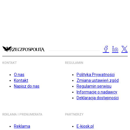
KONTAKT
REGULAMIN
O nas
Polityka Prywatności
Kontakt
Zmiana ustawień zgód
Napisz do nas
Regulamin serwisu
Informacje o nadawcy
Deklaracja dostępności
REKLAMA I PRENUMERATA
PARTNERZY
Reklama
E-kiosk.pl