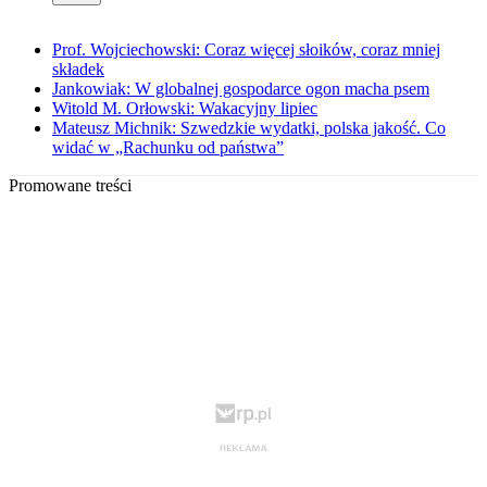
Prof. Wojciechowski: Coraz więcej słoików, coraz mniej
składek
Jankowiak: W globalnej gospodarce ogon macha psem
Witold M. Orłowski: Wakacyjny lipiec
Mateusz Michnik: Szwedzkie wydatki, polska jakość. Co
widać w „Rachunku od państwa”
Promowane treści