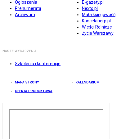
Ogłoszenia
E-gazety.pl
Prenumerata
Nexto.pl
Archiwum
Mała księgowość
Kancelarierp.pl
Wieści Rolnicze
Życie Warszawy
NASZE WYDARZENIA
Szkolenia i konferencje
MAPA STRONY
KALENDARIUM
OFERTA PRODUKTOWA