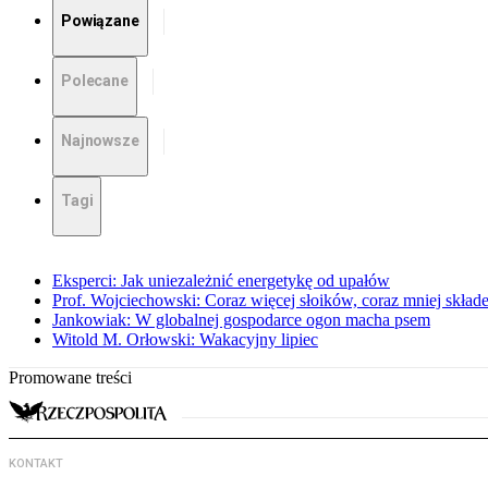
Powiązane
Polecane
Najnowsze
Tagi
Eksperci: Jak uniezależnić energetykę od upałów
Prof. Wojciechowski: Coraz więcej słoików, coraz mniej skład
Jankowiak: W globalnej gospodarce ogon macha psem
Witold M. Orłowski: Wakacyjny lipiec
Promowane treści
KONTAKT