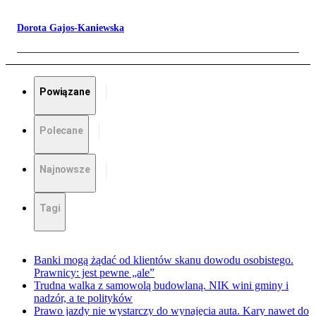
Dorota Gajos-Kaniewska
Powiązane
Polecane
Najnowsze
Tagi
Banki mogą żądać od klientów skanu dowodu osobistego.
Prawnicy: jest pewne „ale”
Trudna walka z samowolą budowlaną. NIK wini gminy i
nadzór, a te polityków
Prawo jazdy nie wystarczy do wynajęcia auta. Kary nawet do