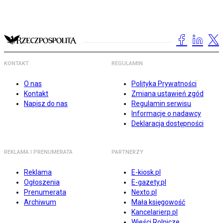
KONTAKT
REGULAMIN
O nas
Polityka Prywatności
Kontakt
Zmiana ustawień zgód
Napisz do nas
Regulamin serwisu
Informacje o nadawcy
Deklaracja dostępności
REKLAMA I PRENUMERATA
PARTNERZY
Reklama
E-kiosk.pl
Ogłoszenia
E-gazety.pl
Prenumerata
Nexto.pl
Archiwum
Mała księgowość
Kancelarierp.pl
Wieści Rolnicze