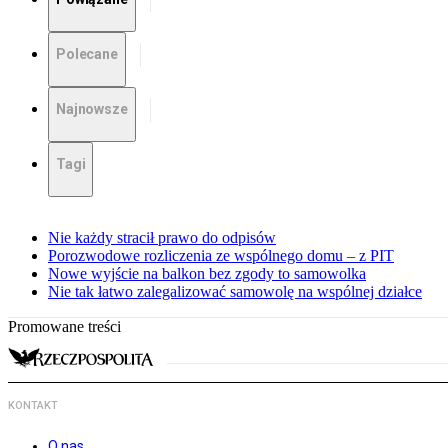
Polecane
Najnowsze
Tagi
Nie każdy stracił prawo do odpisów
Porozwodowe rozliczenia ze wspólnego domu – z PIT
Nowe wyjście na balkon bez zgody to samowolka
Nie tak łatwo zalegalizować samowolę na wspólnej działce
Promowane treści
KONTAKT
O nas