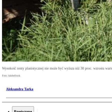
Wysokość renty planistycznej nie może być wyższa niż 30 proc. wzrostu wart
Foto: AdobeStock
Aleksandra Tarka
Powiązane