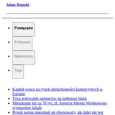
Adam Roguski
Powiązane
Polecane
Najnowsze
Tagi
Kapitał wraca na rynek nieruchomości komercyjnych w
Europie
Trwa polowanie najemców na najlepsze biura
Mieszkanie już za 78 tys. zł. Agencja Mienia Wojskowego
wyprzedaje lokale
Rynek najmu mieszkań się równoważy, ale dalej nie jest