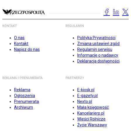
KONTAKT
REGULAMIN
O nas
Polityka Prywatności
Kontakt
Zmiana ustawień zgód
Napisz do nas
Regulamin serwisu
Informacje o nadawcy
Deklaracja dostępności
REKLAMA I PRENUMERATA
PARTNERZY
Reklama
E-kiosk.pl
Ogłoszenia
E-gazety.pl
Prenumerata
Nexto.pl
Archiwum
Mała księgowość
Kancelarierp.pl
Wieści Rolnicze
Życie Warszawy