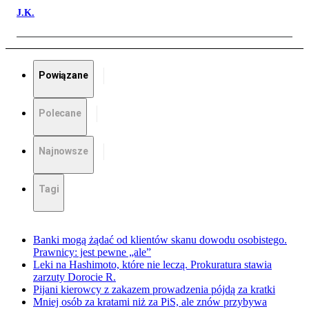
J.K.
Powiązane
Polecane
Najnowsze
Tagi
Banki mogą żądać od klientów skanu dowodu osobistego.
Prawnicy: jest pewne „ale”
Leki na Hashimoto, które nie leczą. Prokuratura stawia
zarzuty Dorocie R.
Pijani kierowcy z zakazem prowadzenia pójdą za kratki
Mniej osób za kratami niż za PiS, ale znów przybywa