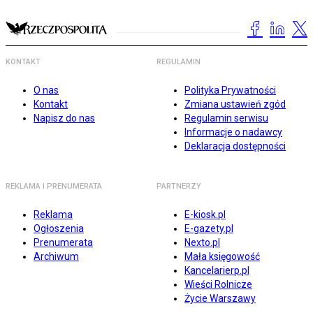
KONTAKT
REGULAMIN
O nas
Polityka Prywatności
Kontakt
Zmiana ustawień zgód
Napisz do nas
Regulamin serwisu
Informacje o nadawcy
Deklaracja dostępności
REKLAMA I PRENUMERATA
PARTNERZY
Reklama
E-kiosk.pl
Ogłoszenia
E-gazety.pl
Prenumerata
Nexto.pl
Archiwum
Mała księgowość
Kancelarierp.pl
Wieści Rolnicze
Życie Warszawy