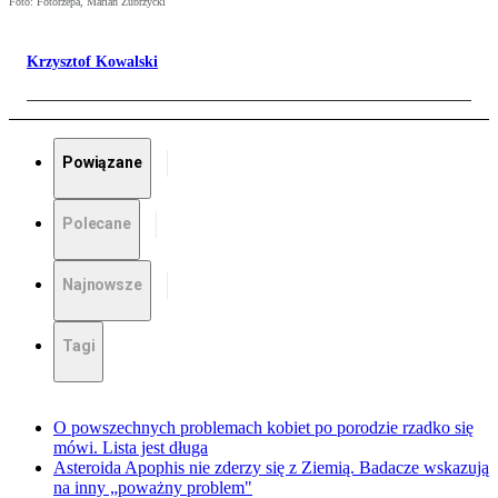
Foto: Fotorzepa, Marian Zubrzycki
Krzysztof Kowalski
Powiązane
Polecane
Najnowsze
Tagi
O powszechnych problemach kobiet po porodzie rzadko się
mówi. Lista jest długa
Asteroida Apophis nie zderzy się z Ziemią. Badacze wskazują
na inny „poważny problem"