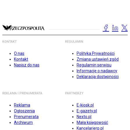
KONTAKT
REGULAMIN
O nas
Polityka Prywatności
Kontakt
Zmiana ustawień zgód
Napisz do nas
Regulamin serwisu
Informacje o nadawcy
Deklaracja dostępności
REKLAMA I PRENUMERATA
PARTNERZY
Reklama
E-kiosk.pl
Ogłoszenia
E-gazety.pl
Prenumerata
Nexto.pl
Archiwum
Mała księgowość
Kancelarierp.pl