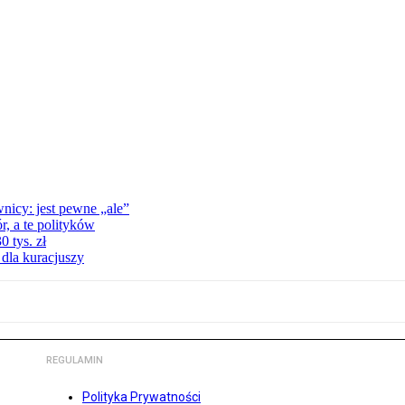
nicy: jest pewne „ale”
, a te polityków
 tys. zł
 dla kuracjuszy
REGULAMIN
Polityka Prywatności