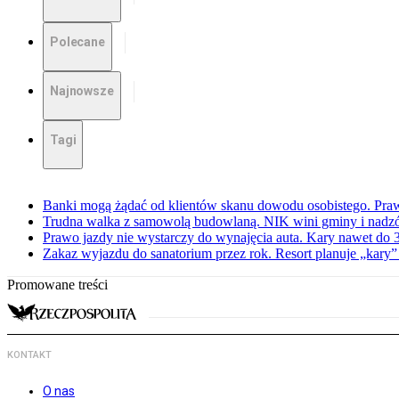
Polecane
Najnowsze
Tagi
Banki mogą żądać od klientów skanu dowodu osobistego. Praw
Trudna walka z samowolą budowlaną. NIK wini gminy i nadzór
Prawo jazdy nie wystarczy do wynajęcia auta. Kary nawet do 30
Zakaz wyjazdu do sanatorium przez rok. Resort planuje „kary”
Promowane treści
KONTAKT
O nas