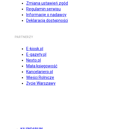
Zmiana ustawień zgód
Regulamin serwisu
Informacje o nadawcy
Deklaracja dostępności
PARTNERZY
E-kiosk.pl
E-gazety.pl
Nexto.pl
Mała księgowość
Kancelarierp.pl
Wieści Rolnicze
Życie Warszawy
KALENDARIUM