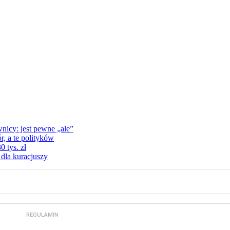
nicy: jest pewne „ale”
, a te polityków
 tys. zł
 dla kuracjuszy
REGULAMIN