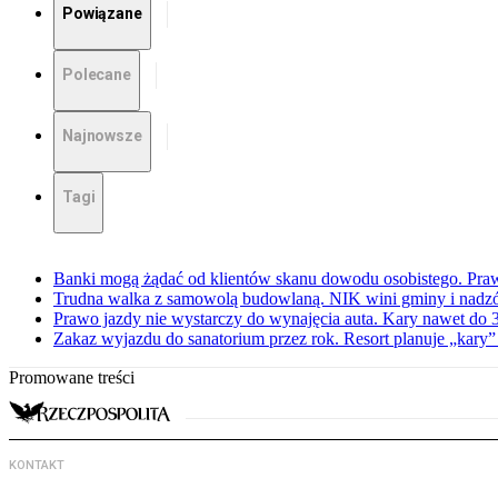
Powiązane
Polecane
Najnowsze
Tagi
Banki mogą żądać od klientów skanu dowodu osobistego. Praw
Trudna walka z samowolą budowlaną. NIK wini gminy i nadzór
Prawo jazdy nie wystarczy do wynajęcia auta. Kary nawet do 30
Zakaz wyjazdu do sanatorium przez rok. Resort planuje „kary”
Promowane treści
KONTAKT