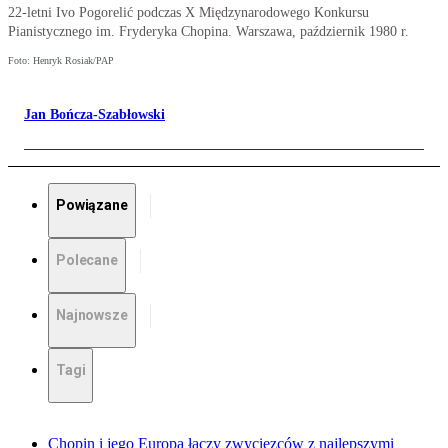
22-letni Ivo Pogorelić podczas X Międzynarodowego Konkursu
Pianistycznego im. Fryderyka Chopina. Warszawa, październik 1980 r.
Foto: Henryk Rosiak/PAP
Jan Bończa-Szabłowski
Powiązane
Polecane
Najnowsze
Tagi
Chopin i jego Europa łączy zwycięzców z najlepszymi