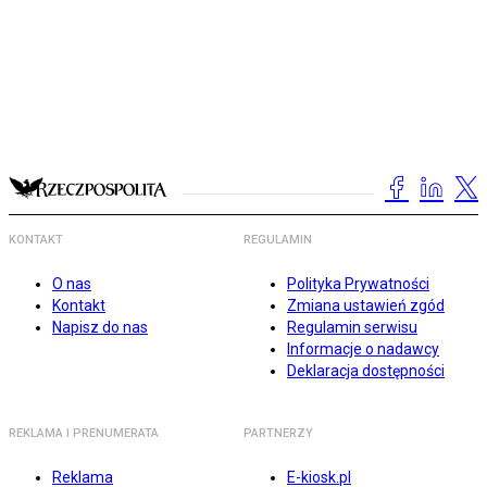
KONTAKT
REGULAMIN
O nas
Polityka Prywatności
Kontakt
Zmiana ustawień zgód
Napisz do nas
Regulamin serwisu
Informacje o nadawcy
Deklaracja dostępności
REKLAMA I PRENUMERATA
PARTNERZY
Reklama
E-kiosk.pl