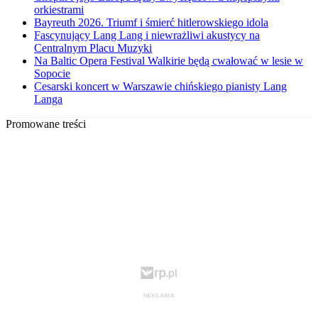
orkiestrami
Bayreuth 2026. Triumf i śmierć hitlerowskiego idola
Fascynujący Lang Lang i niewrażliwi akustycy na
Centralnym Placu Muzyki
Na Baltic Opera Festival Walkirie będą cwałować w lesie w
Sopocie
Cesarski koncert w Warszawie chińskiego pianisty Lang
Langa
Promowane treści