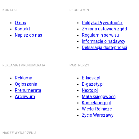
KONTAKT
REGULAMIN
O nas
Polityka Prywatności
Kontakt
Zmiana ustawień zgód
Napisz do nas
Regulamin serwisu
Informacje o nadawcy
Deklaracja dostępności
REKLAMA I PRENUMERATA
PARTNERZY
Reklama
E-kiosk.pl
Ogłoszenia
E-gazety.pl
Prenumerata
Nexto.pl
Archiwum
Mała księgowość
Kancelarierp.pl
Wieści Rolnicze
Życie Warszawy
NASZE WYDARZENIA