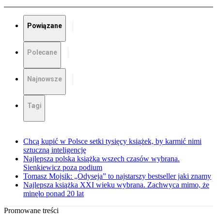
Powiązane
Polecane
Najnowsze
Tagi
Chcą kupić w Polsce setki tysięcy książek, by karmić nimi
sztuczną inteligencję
Najlepsza polska książka wszech czasów wybrana.
Sienkiewicz poza podium
Tomasz Mojsik: „Odyseja” to najstarszy bestseller jaki znamy
Najlepsza książka XXI wieku wybrana. Zachwyca mimo, że
minęło ponad 20 lat
Promowane treści