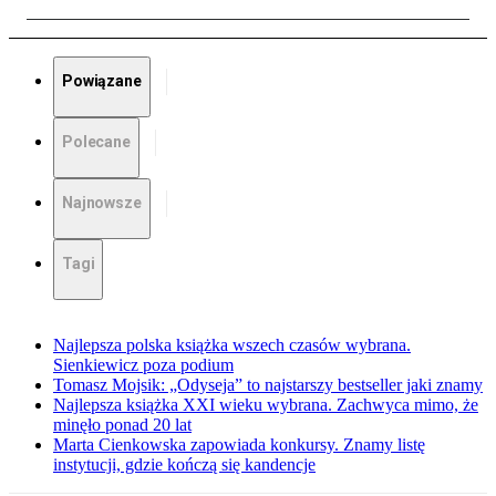
Powiązane
Polecane
Najnowsze
Tagi
Najlepsza polska książka wszech czasów wybrana.
Sienkiewicz poza podium
Tomasz Mojsik: „Odyseja” to najstarszy bestseller jaki znamy
Najlepsza książka XXI wieku wybrana. Zachwyca mimo, że
minęło ponad 20 lat
Marta Cienkowska zapowiada konkursy. Znamy listę
instytucji, gdzie kończą się kandencje