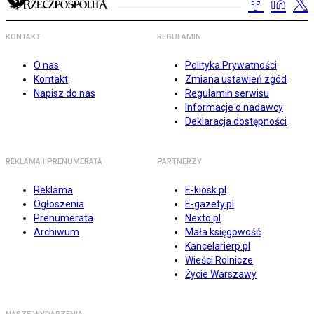
KONTAKT
REGULAMIN
O nas
Polityka Prywatności
Kontakt
Zmiana ustawień zgód
Napisz do nas
Regulamin serwisu
Informacje o nadawcy
Deklaracja dostępności
REKLAMA I PRENUMERATA
PARTNERZY
Reklama
E-kiosk.pl
Ogłoszenia
E-gazety.pl
Prenumerata
Nexto.pl
Archiwum
Mała księgowość
Kancelarierp.pl
Wieści Rolnicze
Życie Warszawy