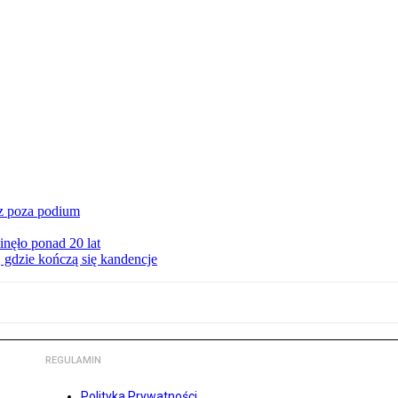
cz poza podium
nęło ponad 20 lat
 gdzie kończą się kandencje
REGULAMIN
Polityka Prywatności