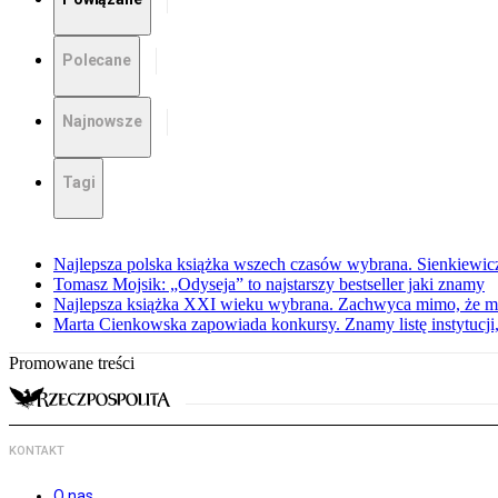
Polecane
Najnowsze
Tagi
Najlepsza polska książka wszech czasów wybrana. Sienkiewi
Tomasz Mojsik: „Odyseja” to najstarszy bestseller jaki znamy
Najlepsza książka XXI wieku wybrana. Zachwyca mimo, że mi
Marta Cienkowska zapowiada konkursy. Znamy listę instytucji,
Promowane treści
KONTAKT
O nas