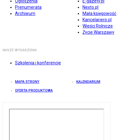
Ogłoszenia
E-gazety.pl
Prenumerata
Nexto.pl
Archiwum
Mała księgowość
Kancelarierp.pl
Wieści Rolnicze
Życie Warszawy
NASZE WYDARZENIA
Szkolenia i konferencje
MAPA STRONY
KALENDARIUM
OFERTA PRODUKTOWA