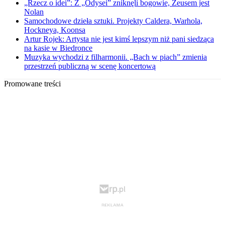
„Rzecz o idei”: Z „Odysei” zniknęli bogowie, Zeusem jest
Nolan
Samochodowe dzieła sztuki. Projekty Caldera, Warhola,
Hockneya, Koonsa
Artur Rojek: Artysta nie jest kimś lepszym niż pani siedząca
na kasie w Biedronce
Muzyka wychodzi z filharmonii. „Bach w piach” zmienia
przestrzeń publiczną w scenę koncertową
Promowane treści