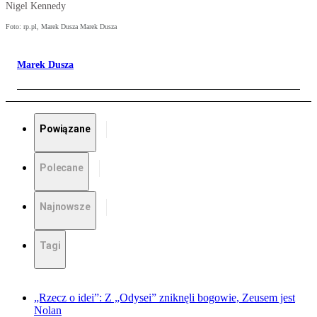
Nigel Kennedy
Foto: rp.pl, Marek Dusza Marek Dusza
Marek Dusza
Powiązane
Polecane
Najnowsze
Tagi
„Rzecz o idei”: Z „Odysei” zniknęli bogowie, Zeusem jest
Nolan