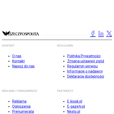
KONTAKT
REGULAMIN
O nas
Polityka Prywatności
Kontakt
Zmiana ustawień zgód
Napisz do nas
Regulamin serwisu
Informacje o nadawcy
Deklaracja dostępności
REKLAMA I PRENUMERATA
PARTNERZY
Reklama
E-kiosk.pl
Ogłoszenia
E-gazety.pl
Prenumerata
Nexto.pl