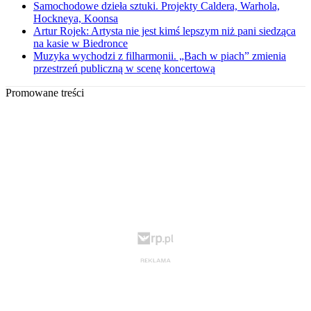
Samochodowe dzieła sztuki. Projekty Caldera, Warhola,
Hockneya, Koonsa
Artur Rojek: Artysta nie jest kimś lepszym niż pani siedząca
na kasie w Biedronce
Muzyka wychodzi z filharmonii. „Bach w piach” zmienia
przestrzeń publiczną w scenę koncertową
Promowane treści