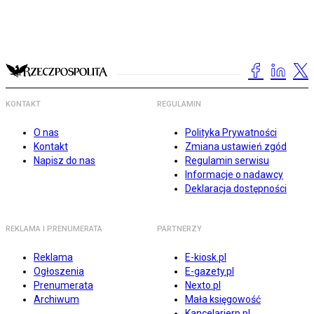
KONTAKT
REGULAMIN
O nas
Polityka Prywatności
Kontakt
Zmiana ustawień zgód
Napisz do nas
Regulamin serwisu
Informacje o nadawcy
Deklaracja dostępności
REKLAMA I PRENUMERATA
PARTNERZY
Reklama
E-kiosk.pl
Ogłoszenia
E-gazety.pl
Prenumerata
Nexto.pl
Archiwum
Mała księgowość
Kancelarierp.pl