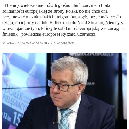
- Niemcy wielokrotnie mówili głośno i buńczucznie o braku
solidarności europejskiej ze strony Polski, bo nie chce ona
przyjmować muzułmańskich imigrantów, a gdy przychodzi co do
czego, do tej rury na dnie Bałtyku, co do Nord Streamu, Niemcy są
w awangardzie tych, którzy tę solidarność europejską wyrzucają na
śmietnik - powiedział europoseł Ryszard Czarnecki.
Aktualizacja:
21.08.2018 08:38
Publikacja:
21.08.2018 08:30