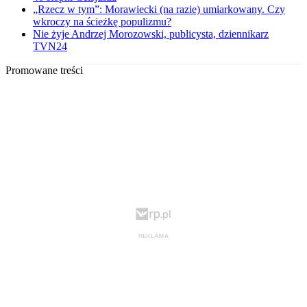
„Rzecz w tym”: Morawiecki (na razie) umiarkowany. Czy
wkroczy na ścieżkę populizmu?
Nie żyje Andrzej Morozowski, publicysta, dziennikarz
TVN24
Promowane treści