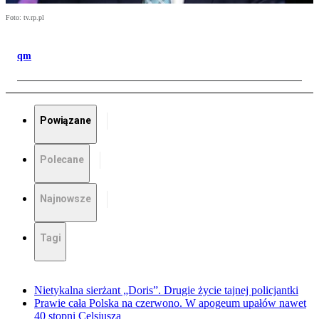
Foto: tv.rp.pl
qm
Powiązane
Polecane
Najnowsze
Tagi
Nietykalna sierżant „Doris”. Drugie życie tajnej policjantki
Prawie cała Polska na czerwono. W apogeum upałów nawet
40 stopni Celsjusza