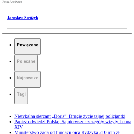
Foto: Archiwum
Jarosław Stróżyk
Powiązane
Polecane
Najnowsze
Tagi
Nietykalna sierżant „Doris”. Drugie życie tajnej policjantki
Papież odwiedzi Polskę. Są pierwsze szczegóły wizyty Leona
XIV
Ministerstwo żąda od fundacji ojca Rydzyka 210 mln zł.