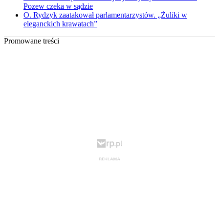
Pozew czeka w sądzie
O. Rydzyk zaatakował parlamentarzystów. „Żuliki w
eleganckich krawatach”
Promowane treści