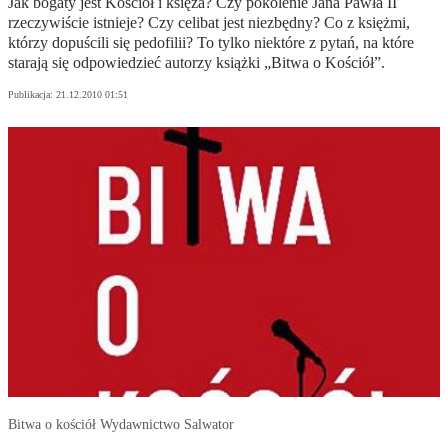
Jak bogaty jest Kościół i księża? Czy pokolenie Jana Pawła II
rzeczywiście istnieje? Czy celibat jest niezbędny? Co z księżmi,
którzy dopuścili się pedofilii? To tylko niektóre z pytań, na które
starają się odpowiedzieć autorzy książki „Bitwa o Kościół”.
Publikacja:
21.12.2010 01:51
Bitwa o kościół Wydawnictwo Salwator