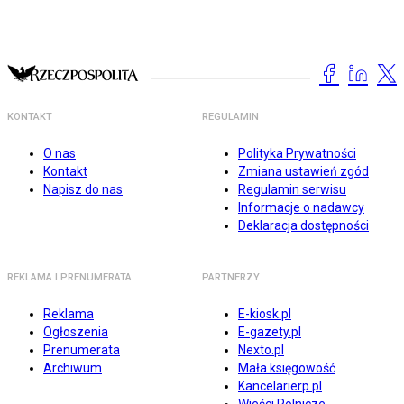
KONTAKT
REGULAMIN
O nas
Polityka Prywatności
Kontakt
Zmiana ustawień zgód
Napisz do nas
Regulamin serwisu
Informacje o nadawcy
Deklaracja dostępności
REKLAMA I PRENUMERATA
PARTNERZY
Reklama
E-kiosk.pl
Ogłoszenia
E-gazety.pl
Prenumerata
Nexto.pl
Archiwum
Mała księgowość
Kancelarierp.pl