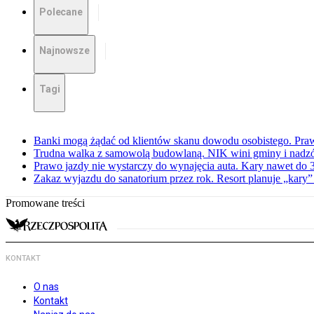
Polecane
Najnowsze
Tagi
Banki mogą żądać od klientów skanu dowodu osobistego. Praw
Trudna walka z samowolą budowlaną. NIK wini gminy i nadzór
Prawo jazdy nie wystarczy do wynajęcia auta. Kary nawet do 30
Zakaz wyjazdu do sanatorium przez rok. Resort planuje „kary”
Promowane treści
KONTAKT
O nas
Kontakt