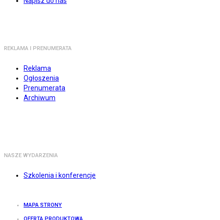
Napisz do nas
REKLAMA I PRENUMERATA
Reklama
Ogłoszenia
Prenumerata
Archiwum
NASZE WYDARZENIA
Szkolenia i konferencje
MAPA STRONY
OFERTA PRODUKTOWA