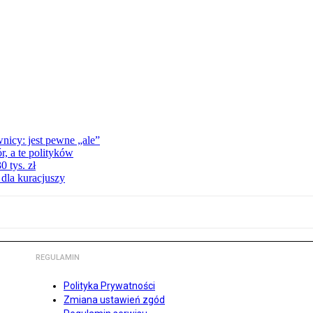
nicy: jest pewne „ale”
, a te polityków
 tys. zł
 dla kuracjuszy
REGULAMIN
Polityka Prywatności
Zmiana ustawień zgód