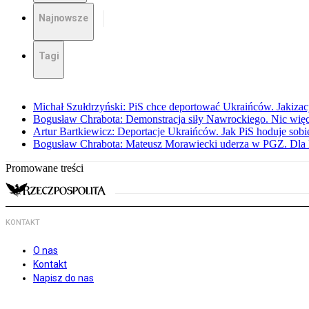
Najnowsze
Tagi
Michał Szułdrzyński: PiS chce deportować Ukraińców. Jakizacja
Bogusław Chrabota: Demonstracja siły Nawrockiego. Nic więc
Artur Bartkiewicz: Deportacje Ukraińców. Jak PiS hoduje sob
Bogusław Chrabota: Mateusz Morawiecki uderza w PGZ. Dla P
Promowane treści
KONTAKT
O nas
Kontakt
Napisz do nas