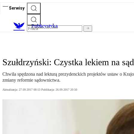
Serwisy
Publicystyka
Szułdrzyński: Czystka lekiem na są
Chwila spędzona nad lekturą prezydenckich projektów ustaw o Kraj
zmiany reformie sądownictwa.
Aktualizacja:
27.09.2017 08:13
Publikacja:
26.09.2017 20:50