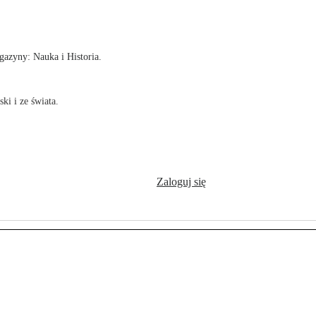
!
azyny: Nauka i Historia.
ki i ze świata.
Zaloguj się