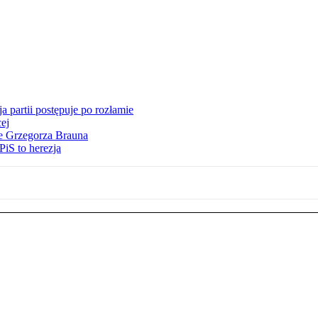
 partii postępuje po rozłamie
ej
ie Grzegorza Brauna
iS to herezja