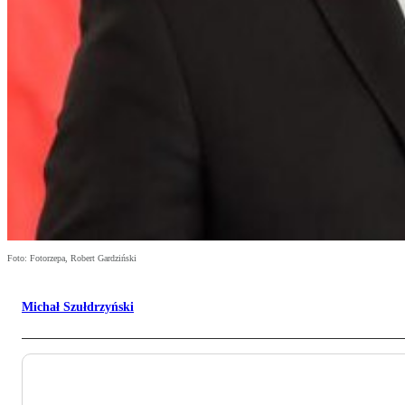
Foto: Fotorzepa, Robert Gardziński
Michał Szułdrzyński