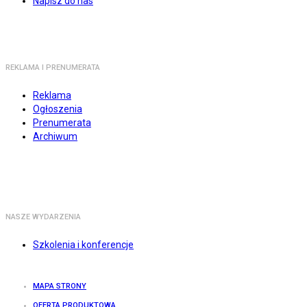
Napisz do nas
REKLAMA I PRENUMERATA
Reklama
Ogłoszenia
Prenumerata
Archiwum
NASZE WYDARZENIA
Szkolenia i konferencje
MAPA STRONY
OFERTA PRODUKTOWA