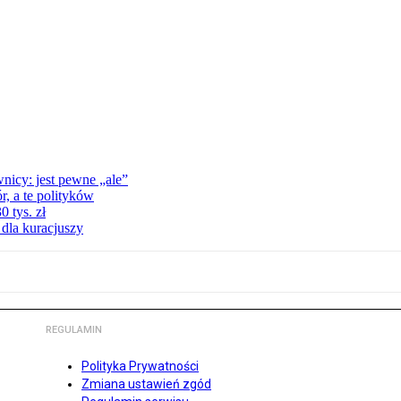
nicy: jest pewne „ale”
, a te polityków
 tys. zł
 dla kuracjuszy
REGULAMIN
Polityka Prywatności
Zmiana ustawień zgód