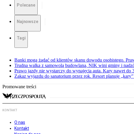
Polecane
Najnowsze
Tagi
Banki mogą żądać od klientów skanu dowodu osobistego. Praw
Trudna walka z samowolą budowlaną. NIK wini gminy i nadzór
Prawo jazdy nie wystarczy do wynajęcia auta. Kary nawet do 30
Zakaz wyjazdu do sanatorium przez rok. Resort planuje „kary”
Promowane treści
KONTAKT
O nas
Kontakt