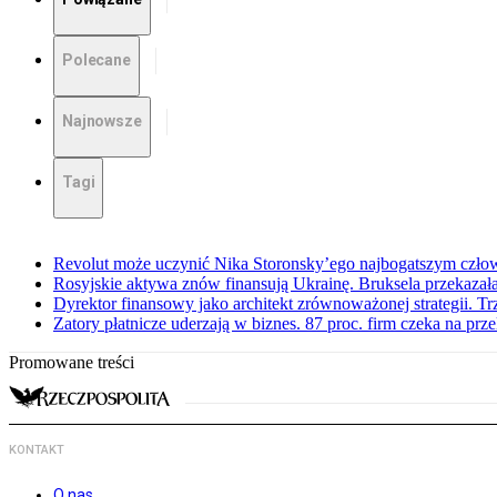
Polecane
Najnowsze
Tagi
Revolut może uczynić Nika Storonsky’ego najbogatszym czło
Rosyjskie aktywa znów finansują Ukrainę. Bruksela przekazała
Dyrektor finansowy jako architekt zrównoważonej strategii. Tr
Zatory płatnicze uderzają w biznes. 87 proc. firm czeka na prz
Promowane treści
KONTAKT
O nas