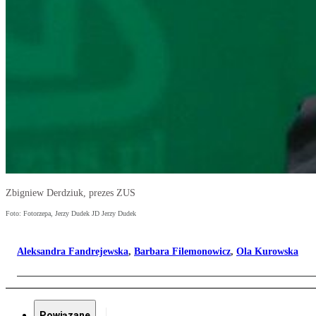
Zbigniew Derdziuk, prezes ZUS
Foto: Fotorzepa, Jerzy Dudek JD Jerzy Dudek
Aleksandra Fandrejewska
,
Barbara Filemonowicz
,
Ola Kurowska
Powiązane