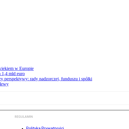
wiekiem w Europie
 1,4 mld euro
zy perspektywy: rady nadzorczej, funduszu i spółki
elewy
REGULAMIN
Polityka Prywatności