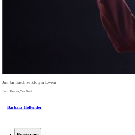
Jim Jarmusch ze Złotym Lwem
Foto: Reuters,Yara Nardi
Barbara Hollender
Powiązane