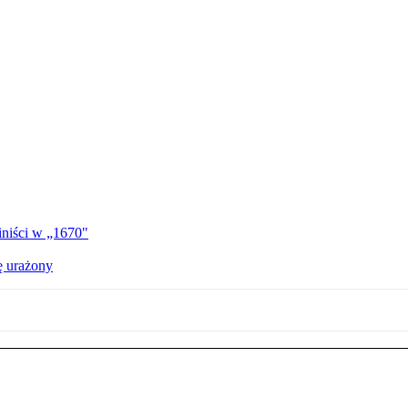
iniści w „1670"
ę urażony