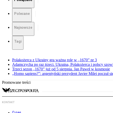
Polecane
Najnowsze
Tagi
Polakożerca z Ukrainy gra ważną rolę w „1670” nr 3
Adamczycha po raz trzeci. Ukraina, Polakożerca i polscy szow
Trzeci sezon „1670” już od 5 sierpnia. Jan Paweł w kosmosie
„Homo sapiens?”: argentyński prezydent Javier Milei poczuł si
Promowane treści
KONTAKT
O nas