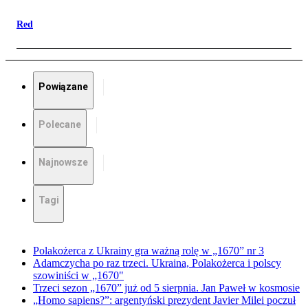
Red
Powiązane
Polecane
Najnowsze
Tagi
Polakożerca z Ukrainy gra ważną rolę w „1670” nr 3
Adamczycha po raz trzeci. Ukraina, Polakożerca i polscy
szowiniści w „1670"
Trzeci sezon „1670” już od 5 sierpnia. Jan Paweł w kosmosie
„Homo sapiens?”: argentyński prezydent Javier Milei poczuł