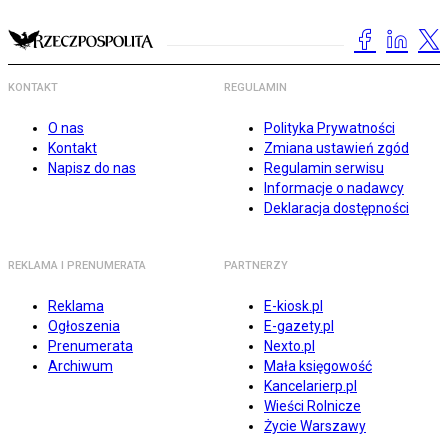
KONTAKT
REGULAMIN
O nas
Polityka Prywatności
Kontakt
Zmiana ustawień zgód
Napisz do nas
Regulamin serwisu
Informacje o nadawcy
Deklaracja dostępności
REKLAMA I PRENUMERATA
PARTNERZY
Reklama
E-kiosk.pl
Ogłoszenia
E-gazety.pl
Prenumerata
Nexto.pl
Archiwum
Mała księgowość
Kancelarierp.pl
Wieści Rolnicze
Życie Warszawy