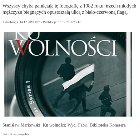
Wszyscy chyba pamiętają tę fotografię z 1982 roku: trzech młodych
mężczyzn biegnących opustoszałą ulicą z biało-czerwoną flagą.
Aktualizacja:
14.12.2010 07:17
Publikacja:
13.12.2010 23:42
Stanisław Markowski; Ku wolności; Wyd. Fabri. Biblioteka Konesera
Foto: Rzeczpospolita