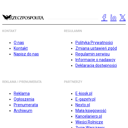
KONTAKT
REGULAMIN
O nas
Polityka Prywatności
Kontakt
Zmiana ustawień zgód
Napisz do nas
Regulamin serwisu
Informacje o nadawcy
Deklaracja dostępności
REKLAMA I PRENUMERATA
PARTNERZY
Reklama
E-kiosk.pl
Ogłoszenia
E-gazety.pl
Prenumerata
Nexto.pl
Archiwum
Mała księgowość
Kancelarierp.pl
Wieści Rolnicze
Życie Warszawy