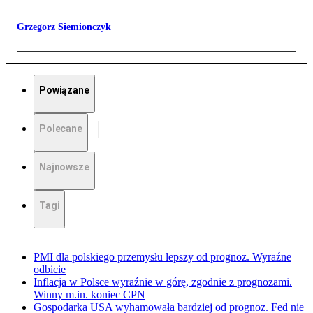
Grzegorz Siemionczyk
Powiązane
Polecane
Najnowsze
Tagi
PMI dla polskiego przemysłu lepszy od prognoz. Wyraźne
odbicie
Inflacja w Polsce wyraźnie w górę, zgodnie z prognozami.
Winny m.in. koniec CPN
Gospodarka USA wyhamowała bardziej od prognoz. Fed nie