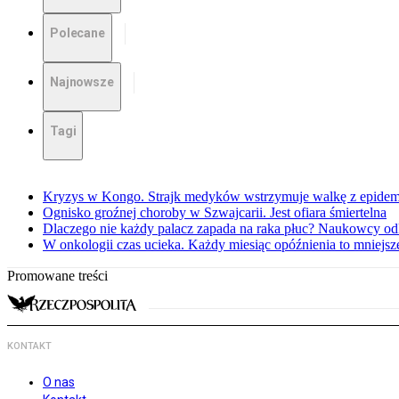
Polecane
Najnowsze
Tagi
Kryzys w Kongo. Strajk medyków wstrzymuje walkę z epidemi
Ognisko groźnej choroby w Szwajcarii. Jest ofiara śmiertelna
Dlaczego nie każdy palacz zapada na raka płuc? Naukowcy od
W onkologii czas ucieka. Każdy miesiąc opóźnienia to mniejs
Promowane treści
KONTAKT
O nas