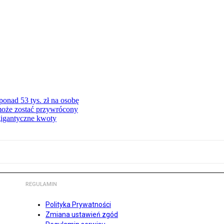
onad 53 tys. zł na osobę
może zostać przywrócony
gigantyczne kwoty
REGULAMIN
Polityka Prywatności
Zmiana ustawień zgód