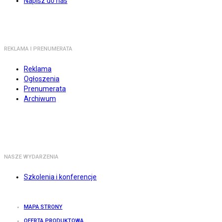
Napisz do nas
REKLAMA I PRENUMERATA
Reklama
Ogłoszenia
Prenumerata
Archiwum
NASZE WYDARZENIA
Szkolenia i konferencje
MAPA STRONY
OFERTA PRODUKTOWA