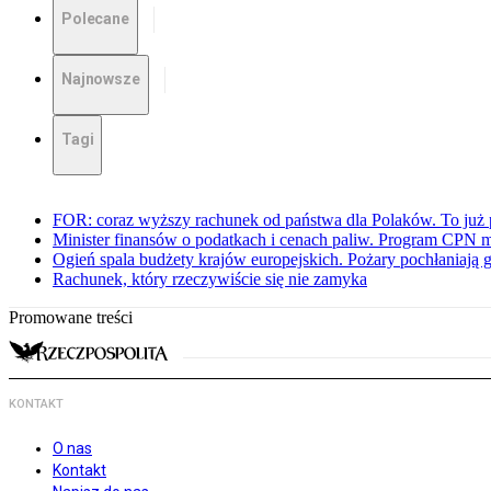
Polecane
Najnowsze
Tagi
FOR: coraz wyższy rachunek od państwa dla Polaków. To już p
Minister finansów o podatkach i cenach paliw. Program CPN 
Ogień spala budżety krajów europejskich. Pożary pochłaniają 
Rachunek, który rzeczywiście się nie zamyka
Promowane treści
KONTAKT
O nas
Kontakt