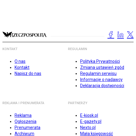
KONTAKT
REGULAMIN
O nas
Polityka Prywatności
Kontakt
Zmiana ustawień zgód
Napisz do nas
Regulamin serwisu
Informacje o nadawcy
Deklaracja dostępności
REKLAMA I PRENUMERATA
PARTNERZY
Reklama
E-kiosk.pl
Ogłoszenia
E-gazety.pl
Prenumerata
Nexto.pl
Archiwum
Mała księgowość