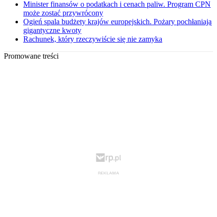
Minister finansów o podatkach i cenach paliw. Program CPN
może zostać przywrócony
Ogień spala budżety krajów europejskich. Pożary pochłaniają
gigantyczne kwoty
Rachunek, który rzeczywiście się nie zamyka
Promowane treści