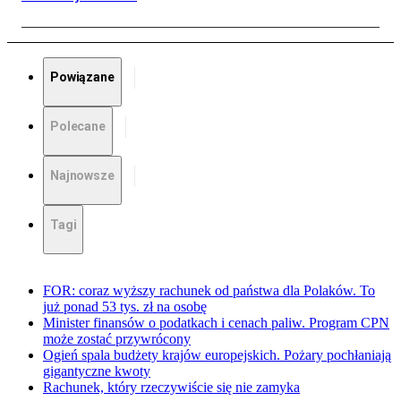
Powiązane
Polecane
Najnowsze
Tagi
FOR: coraz wyższy rachunek od państwa dla Polaków. To
już ponad 53 tys. zł na osobę
Minister finansów o podatkach i cenach paliw. Program CPN
może zostać przywrócony
Ogień spala budżety krajów europejskich. Pożary pochłaniają
gigantyczne kwoty
Rachunek, który rzeczywiście się nie zamyka