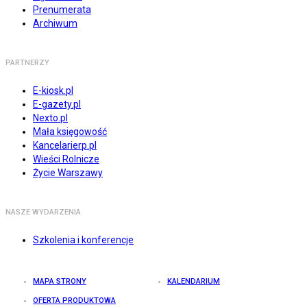
Prenumerata
Archiwum
PARTNERZY
E-kiosk.pl
E-gazety.pl
Nexto.pl
Mała księgowość
Kancelarierp.pl
Wieści Rolnicze
Życie Warszawy
NASZE WYDARZENIA
Szkolenia i konferencje
MAPA STRONY
KALENDARIUM
OFERTA PRODUKTOWA